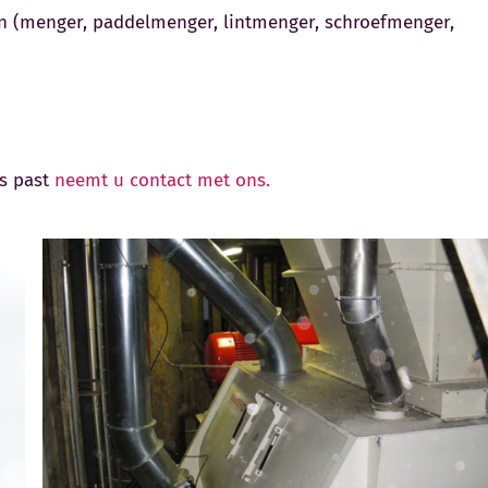
gen (menger, paddelmenger, lintmenger, schroefmenger,
es past
neemt u contact met ons.