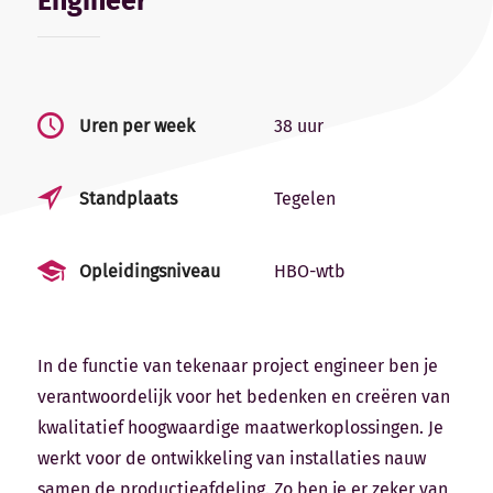
Engineer
Uren per week
38 uur
S
Standplaats
Tegelen
O
Opleidingsniveau
HBO-wtb
In de functie van tekenaar project engineer ben je
verantwoordelijk voor het bedenken en creëren van
kwalitatief hoogwaardige maatwerkoplossingen. Je
werkt voor de ontwikkeling van installaties nauw
samen de productieafdeling. Zo ben je er zeker van