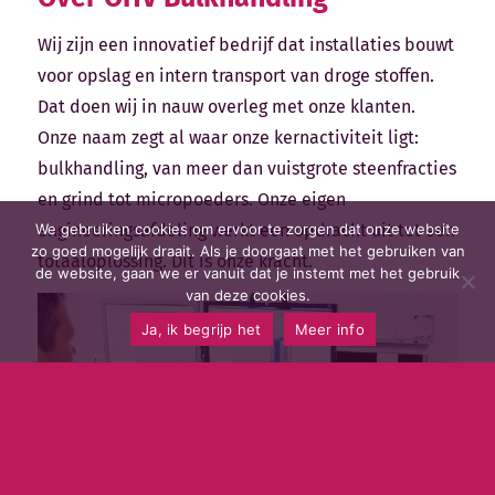
Wij zijn een innovatief bedrijf dat installaties bouwt
voor opslag en intern transport van droge stoffen.
Dat doen wij in nauw overleg met onze klanten.
Onze naam zegt al waar onze kernactiviteit ligt:
bulkhandling, van meer dan vuistgrote steenfracties
en grind tot micropoeders. Onze eigen
engineeringsafdeling werkt een opdracht uit tot een
We gebruiken cookies om ervoor te zorgen dat onze website
zo goed mogelijk draait. Als je doorgaat met het gebruiken van
totaaloplossing. Dit is onze kracht.
de website, gaan we er vanuit dat je instemt met het gebruik
van deze cookies.
Ja, ik begrijp het
Meer info
Hoge kwaliteit is steeds ons uitgangspunt. Dat geldt
ook voor onze werkzaamheden in de